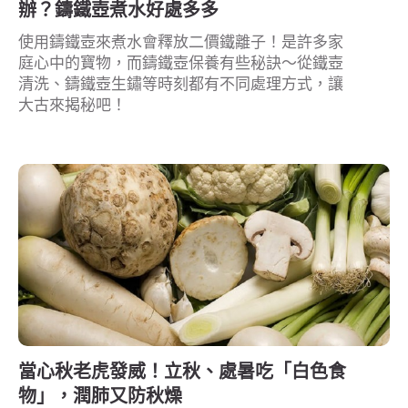
辦？鑄鐵壺煮水好處多多
使用鑄鐵壺來煮水會釋放二價鐵離子！是許多家
庭心中的寶物，而鑄鐵壺保養有些秘訣～從鐵壺
清洗、鑄鐵壺生鏽等時刻都有不同處理方式，讓
大古來揭秘吧！
當心秋老虎發威！立秋、處暑吃「白色食
物」，潤肺又防秋燥