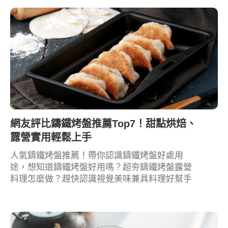
網友評比鑄鐵烤盤推薦Top7！甜點烘焙、
露營實用輕鬆上手
人氣鑄鐵烤盤推薦！帶你認識鑄鐵烤盤好處用
途，想知道鑄鐵烤盤好用嗎？超夯鑄鐵烤盤露營
料理怎麼做？趕快認識視覺美味兼具料理好幫手