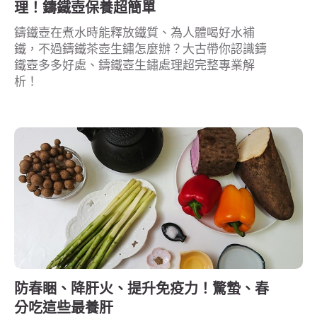
理！鑄鐵壺保養超簡單
鑄鐵壺在煮水時能釋放鐵質、為人體喝好水補
鐵，不過鑄鐵茶壺生鏽怎麼辦？大古帶你認識鑄
鐵壺多多好處、鑄鐵壺生鏽處理超完整專業解
析！
防春睏、降肝火、提升免疫力！驚蟄、春
分吃這些最養肝