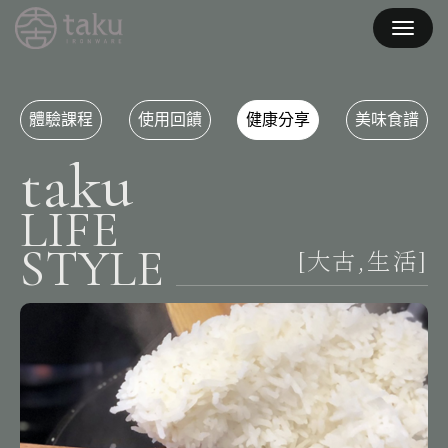
體驗課程
使用回饋
健康分享
美味食譜
t
a
k
u
L
I
F
E
S
T
Y
L
E
[
大
古
,
生
活
]