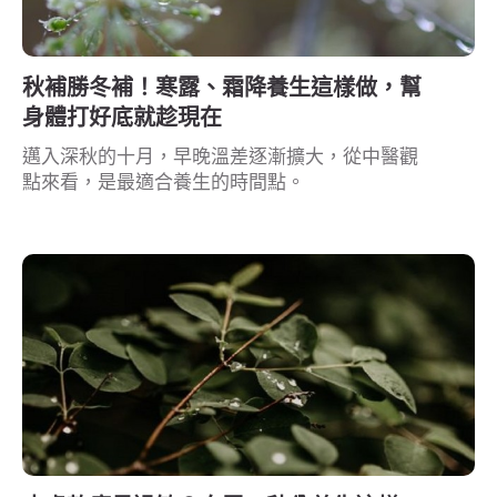
秋補勝冬補！寒露、霜降養生這樣做，幫
身體打好底就趁現在
邁入深秋的十月，早晚溫差逐漸擴大，從中醫觀
點來看，是最適合養生的時間點。