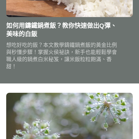
如何用鑄鐵鍋煮飯？教你快速做出Q彈、
美味的白飯
想吃好吃的飯？本文教學鑄鐵鍋煮飯的黃金比例
與秒懂步驟！掌握火侯祕訣，新手也能輕鬆學會
職人級的鍋煮白米秘笈，讓米飯粒粒飽滿、香
甜！