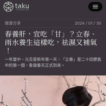
2024 / 01 / 30
健康分享
春
養
肝
，
宜
吃
「
甘
」
？
立
春
、
雨
水
養
生
這
樣
吃
，
祛
濕
又
補
氣
！
一年當中，元旦是新年第一天，「立春」是二十四節氣
中的第一個，象徵春天正式到來。