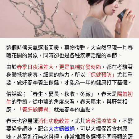
這個時候天氣逐漸回暖，萬物復甦，大自然呈現一片春
暖花開的景象，同時卻也是各種疾病活躍的季節。
由於
春季日夜溫差大，更是氣喘好發時節
，都在考驗著
身體抵抗病毒、細菌的能力，所以
「保健預防」
尤其重
要，做好春季養生保健，才能為一年的健康打下基礎。
俗話說；「春生、夏長、秋收、冬藏」，春天是
陽氣初
生
的季節，從中醫的角度來看，春天屬木，與肝氣相
應，
「養肝顧脾胃」
就是春季的重點。
春天也容易讓
消化功能較差
，尤其
適合清淡飲食
，不需
要過多調味，配合
大古鑄鐵鍋
，可以大幅保留食材原
味，甚至進行無水料理，非常推薦多選擇不同種類的蔬