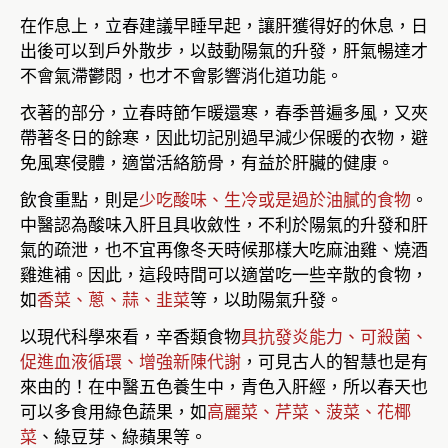
在作息上，立春建議早睡早起，讓肝獲得好的休息，日
出後可以到戶外散步，以鼓動陽氣的升發，肝氣暢達才
不會氣滯鬱悶，也才不會影響消化道功能。
衣著的部分，立春時節乍暖還寒，春季普遍多風，又夾
帶著冬日的餘寒，因此切記別過早減少保暖的衣物，避
免風寒侵體，適當活絡筋骨，有益於肝臟的健康。
飲食重點，則是
少吃酸味、生冷或是過於油膩的食物
。
中醫認為酸味入肝且具收斂性，不利於陽氣的升發和肝
氣的疏泄，也不宜再像冬天時候那樣大吃麻油雞、燒酒
雞進補。因此，這段時間可以適當吃一些辛散的食物，
如
香菜、蔥、蒜、韭菜
等，以助陽氣升發。
以現代科學來看，辛香類食物
具抗發炎能力、可殺菌、
促進血液循環、增強新陳代謝
，可見古人的智慧也是有
來由的！在中醫五色養生中，青色入肝經，所以春天也
可以多食用綠色蔬果，如
高麗菜、芹菜、菠菜、花椰
菜
、綠豆芽、綠蘋果等。