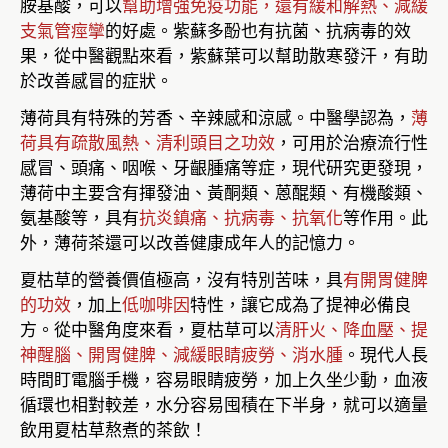
胺基酸，可以
幫助增強免疫功能，還有緩和解熱、減緩
支氣管痙攣
的好處。紫蘇多酚也有抗菌、抗病毒的效
果，從中醫觀點來看，紫蘇葉可以幫助散寒發汗，有助
於改善感冒的症狀。
薄荷具有特殊的芳香、辛辣感和涼感。中醫學認為，
薄
荷具有疏散風熱、清利頭目之功效
，可用於治療流行性
感冒、頭痛、咽喉、牙齦腫痛等症，現代研究更發現，
薄荷中主要含有揮發油、黃酮類、蒽醌類、有機酸類、
氨基酸等，具有
抗炎鎮痛、抗病毒、抗氧化
等作用。此
外，薄荷茶還可以改善健康成年人的記憶力。
夏枯草的營養價值極高，沒有特別苦味，具
有開胃健脾
的功效
，加上
低咖啡因
特性，讓它成為了提神必備良
方。從中醫角度來看，夏枯草可以
清肝火、降血壓、提
神醒腦、開胃健脾、減緩眼睛疲勞、消水腫
。現代人長
時間盯電腦手機，容易眼睛疲勞，加上久坐少動，血液
循環也相對較差，水分容易囤積在下半身，就可以適量
飲用夏枯草熬煮的茶飲！