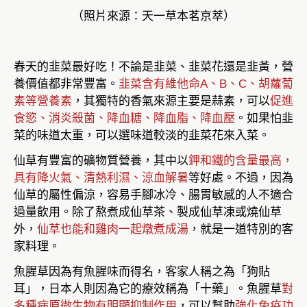
（照片來源：天一草本茗京萃）
春天的韭菜最好吃！不論是韭菜、韭菜花還是韭黃，營
養價值都非常豐富。
韭菜含有維他命A、B、C、胡蘿蔔
素等營養素
，其獨特的香氣來源主要是蒜素，可以
促進
食慾、消炎殺菌、降血糖、降血脂、降血壓
。如果怕韭
菜的味道太重，可以選味道較淡的韭菜花來入菜。
仙草有豐富的礦物質營養，其中以
鉀和鐵的含量最高，
具有降火氣、清熱利濕、涼血解暑
等好處。不過，因為
仙草的屬性偏涼，容易手腳冰冷、腸胃敏感的人不適合
過量飲用。除了熬煮成仙草茶、製成仙草凍或燒仙草
外，
仙草也能和雞肉一起燉煮成湯
，就是一道特別的客
家料理。
魚腥草因為有魚腥味而得名，客家人稱之為「狗貼
耳」，日本人則因為它的療效稱為「十藥」。魚腥草
對
多種病原微生物有明顯抑制作用
，可以幫助
強化免疫功