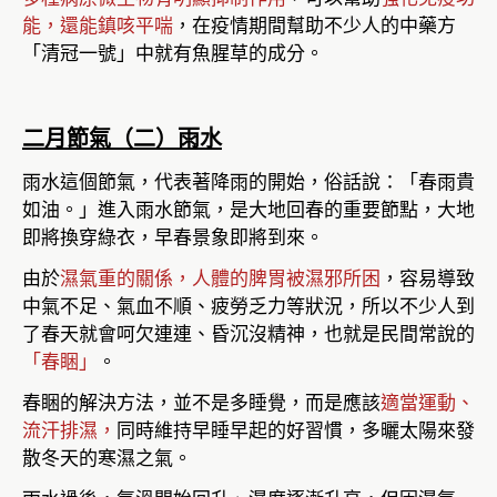
能，還能鎮咳平喘
，在疫情期間幫助不少人的中藥方
「清冠一號」中就有魚腥草的成分。
二月節氣（二）雨水
雨水這個節氣，代表著降雨的開始，俗話說：「春雨貴
如油。」進入雨水節氣，是大地回春的重要節點，大地
即將換穿綠衣，早春景象即將到來。
由於
濕氣重的關係，人體的脾胃被濕邪所困
，容易導致
中氣不足、氣血不順、疲勞乏力等狀況，所以不少人到
了春天就會呵欠連連、昏沉沒精神，也就是民間常說的
「春睏」
。
春睏的解決方法，並不是多睡覺，而是應該
適當運動、
流汗排濕，
同時維持早睡早起的好習慣，多曬太陽來發
散冬天的寒濕之氣。