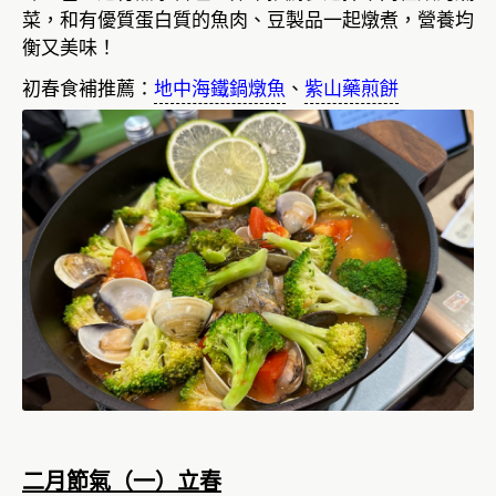
菜，和有優質蛋白質的魚肉、豆製品一起燉煮，營養均
衡又美味！
初春食補推薦：
地中海鐵鍋燉魚
、
紫山藥煎餅
二月節氣（一）立春