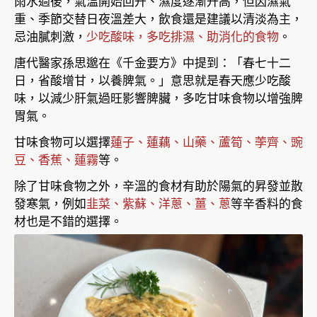
雨水過後，氣溫開始回升、濕度逐漸升高，但因濕氣
重、季節交替日夜溫差大，飲食還是建議以清淡為主，
忌油膩刺激，
少吃酸味，多吃排濕、助消化的食物
。
唐代醫家孫思邈在《千金要方》中提到：「春七十二
日，省酸增甘，以養脾氣。」意思就是春天應少吃酸
味，以減少肝氣過旺影響脾臟，多吃甘味食物以增強脾
胃氣。
甘味食物可以選擇
蓮子、蓮藕、山藥、蘆筍、荸齊、豌
豆、香蕉、蓮霧
等。
除了甘味食物之外，辛溫的食材有助於陽氣的昇發並散
發寒氣，例如
韭菜、紫蘇、洋蔥、薑、蔥
等辛香料的食
材也是不錯的選擇。