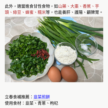
此外，適當進食甘性食物，如
山藥、大棗、香蕉、芋
頭、綠豆、蜂蜜、糯米
等，也能養肝、護陽、顧脾胃。
立春食補推薦：
韭菜煎餅
使用食材：韭菜、青蔥、枸杞