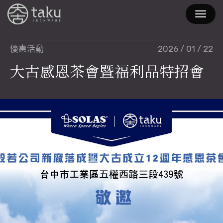
2026 / 01 / 22
優惠活動
大
古
感
恩
茶
會
暨
福
利
品
特
招
會