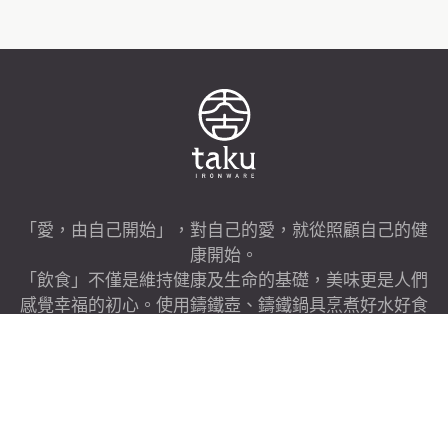
「愛，由自己開始」，對自己的愛，就從照顧自己的健
康開始。
「飲食」不僅是維持健康及生命的基礎，美味更是人們
感覺幸福的初心。使用鑄鐵壺、鑄鐵鍋具烹煮好水好食
物，讓健康與美味重新劃上等號，在品茗與美食的分享
中，營造與親人朋友的幸福關係。
我們相信，唯有自己及周圍親友都達到了身心靈平衡，
我們才能真正幸福。僅以最為潔淨的鑄鐵食品，與一樣
追求健康幸福人生的您「分享 美味 健康 幸福心關