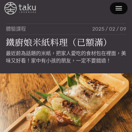
2025 / 02 / 09
體驗課程
鐵
廚
娘
米
紙
料
理
（
已
額
滿
）
最近蔚為話題的米紙，把家人愛吃的食材包在裡面，美
味又好看！家中有小孩的朋友，一定不要錯過！