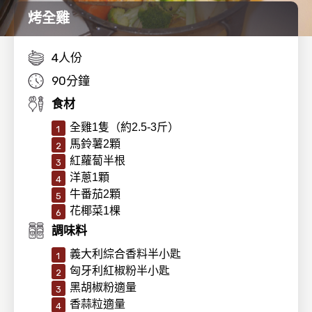
烤全雞
4人份
90分鐘
食材
全雞1隻（約2.5-3斤）
馬鈴薯2顆
紅蘿蔔半根
洋蔥1顆
牛番茄2顆
花椰菜1棵
調味料
義大利綜合香料半小匙
匈牙利紅椒粉半小匙
黑胡椒粉適量
香蒜粒適量