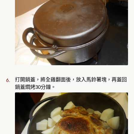
打開鍋蓋，將全雞翻面後，放入馬鈴薯塊，再蓋回
鍋蓋燜烤30分鐘。