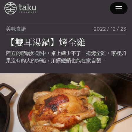
2022 / 12 / 23
美味食譜
【
雙
耳
湯
鍋
】
烤
全
雞
西方的節慶料理中，桌上總少不了一道烤全雞，家裡如
果沒有夠大的烤箱，用鑄鐵鍋也能在家自製。