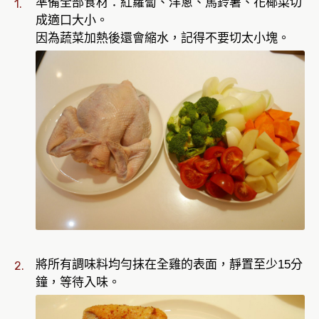
準備全部食材：紅蘿蔔、洋蔥、馬鈴薯、花椰菜切
成適口大小。
因為蔬菜加熱後還會縮水，記得不要切太小塊。
將所有調味料均勻抹在全雞的表面，靜置至少15分
鐘，等待入味。