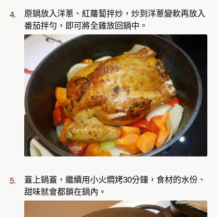
原鍋放入洋蔥、紅蘿蔔拌炒，炒到洋蔥變軟再放入
番茄拌勻，即可將全雞放回鍋中。
蓋上鍋蓋，繼續用小火燜烤30分鐘，食材的水份、
甜味就會都鎖在鍋內。