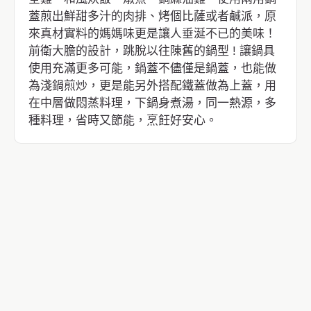
蓋煎出鮮甜多汁的肉排、烤個比薩或者鹹派，原
來真材實料的媽媽味更是讓人垂涎不已的美味！
前衛大膽的設計，跳脫以往陳舊的鍋型 ! 讓鍋具
使用充滿更多可能，鍋蓋不儘僅是鍋蓋，也能做
為淺鍋煎炒，更是能另外搭配鐵蓋做為上蓋，用
在中層做悶蒸料理，下鍋身煮湯，同一熱源，多
種料理，省時又節能，烹飪好安心。