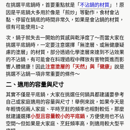
在挑選平底鍋時，首要重點就是「
不沾鍋的材質
」！原
因是平底鍋大多用於像是「煎炒」等動作，食材會沾
黏、停留在鍋底的時間非常久，如果是會沾鍋的材質，
很有可能使用1~2
次，鍋子就失去一開始的質感與乾淨度了～而當大家在
挑選平底鍋時，一定要注意選擇「無塗層、或無健康疑
慮的塗層」的材質，部分透過化學塗層來達到不沾效果
的不沾鍋，有可能會在料理過程中釋放有害物質進而影
響人體健康！因此
注意塗層的「天然」與「健康」
說是
挑選不沾鍋一項非常重要的條件～
二、適用的容量與尺寸
其實不僅是平底鍋，大家在挑選任何鍋具都建議要參考
自己或家庭適用的容量與尺寸！舉例來說，如果今天是
年輕情侶兩人家庭、平時烹飪的頻率也相對較低，那麼
就建議選擇
小型且容量較小的平底鍋
，方便使用也不佔
空間～但如果是大家庭、烹飪頻率高，則適用較大型平