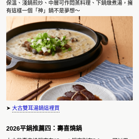
保溫、淺鍋煎炒、中層可作悶蒸料理、下鍋燉煮湯，擁
有這樣一個「神」鍋不是夢想～
➤
大古雙耳湯鍋這裡買
2026平鍋推薦四：壽喜燒鍋