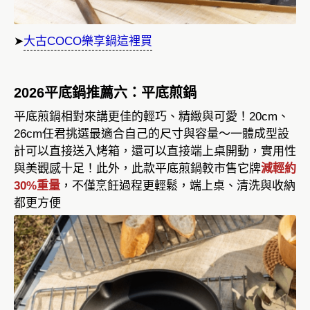
➤
大古COCO樂享鍋這裡買
2026平底鍋推薦六：平底煎鍋
平底煎鍋相對來講更佳的輕巧、精緻與可愛！20cm、
26cm任君挑選最適合自己的尺寸與容量～一體成型設
計可以直接送入烤箱，還可以直接端上桌開動，實用性
與美觀感十足！此外，此款平底煎鍋較市售它牌
減輕約
30%重量
，不僅烹飪過程更輕鬆，端上桌、清洗與收納
都更方便