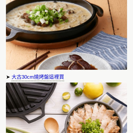
➤
大古30cm燒烤盤這裡買