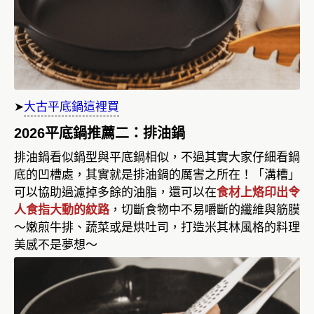
➤
大古平底鍋這裡買
2026平底鍋推薦二：排油鍋
排油鍋看似鍋型與平底鍋相似，不過其實大家仔細看鍋
底的凹槽處，其實就是排油鍋的厲害之所在！「溝槽」
可以協助過濾掉多餘的油脂，還可以在
食材上烙印出令
人食指大動的紋路
，切斷食物中不易嚼斷的纖維與筋膜
～嫩煎牛排、蔬菜或是烘吐司，打造米其林風格的料理
美感不是夢想～