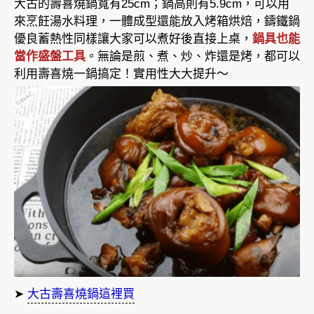
大古的壽喜燒鍋寬有25cm；鍋高則有5.9cm，可以用
來烹飪湯水料理，一體成型還能放入烤箱烘焙，鑄鐵鍋
優良蓄熱性同樣讓大家可以煮好後直接上桌，
鍋具也能
當作盛盤工具
。無論是煎、煮、炒、炸還是烤，都可以
利用壽喜燒一鍋搞定！實用性大大提升～
➤
大古壽喜燒鍋這裡買