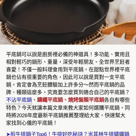
平底鍋可以說是廚房裡必備的神道具！多功能、實用且
相對輕巧的鍋形、重量，深受年輕朋友、全世界烹飪者
喜愛！不僅一般料理會用到平底鍋，在甜點世界裡平底
鍋也佔有很重要的角色，因此可以說是買對一支平底
鍋，肯定會為烹飪體驗加上許多分～然而平底鍋的品
牌、種類這麼多，究竟要怎麼買到適合自己的平底鍋？
不沾平底鍋
、
鑄鐵平底鍋、燒烤盤類平底鍋
各自有哪些
特色？今天就讓本篇文章來教大家如何選購平底鍋，同
時將2026年度最新平底鍋推薦整理給大家，快速幫大
家找到心儀的平底鍋！
➤煎牛排鍋子Top6！牛排好吃秘訣？米其林牛排鑄鐵鍋