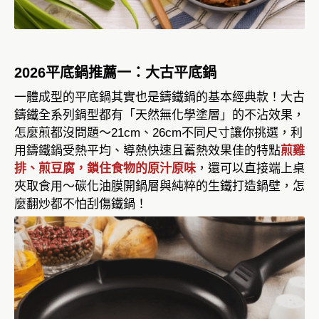
2026平底鍋推薦一：大古平底鍋
一體成型的平底鍋其實也是鑄鐵鍋的基本經典款！大古
鑄鐵全系列鍋型都有「天然無化學塗層」的不沾效果，
怎麼煎都沒問題～21cm、26cm不同尺寸讓你挑選，利
用鑄鐵鍋受熱平均、導熱快速且蓄熱效果佳的特點
煎雞
排、煎豆腐，鎖住食物的原汁原味
，還可以直接端上桌
夾取食用～碳化油膜開鍋層與純粹的生鐵打造鍋壁，怎
麼翻炒都不怕刮傷鐵鍋！