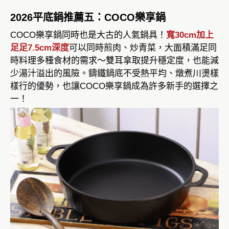
2026平底鍋推薦五：COCO樂享鍋
COCO樂享鍋同時也是大古的人氣鍋具！
寬30cm加上
足足7.5cm深度
可以同時煎肉、炒青菜，大面積滿足同
時料理多種食材的需求～雙耳拿取提升穩定度，也能減
少湯汁溢出的風險。鑄鐵鍋底不受熱平均、燉煮川燙樣
樣行的優勢，也讓COCO樂享鍋成為許多新手的選擇之
一！