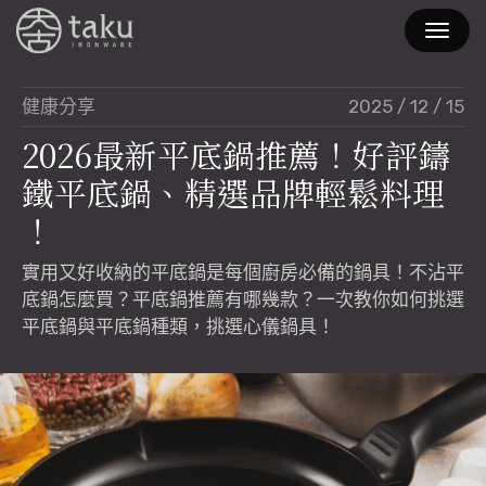
2025 / 12 / 15
健康分享
2
0
2
6
最
新
平
底
鍋
推
薦
！
好
評
鑄
鐵
平
底
鍋
、
精
選
品
牌
輕
鬆
料
理
！
實用又好收納的平底鍋是每個廚房必備的鍋具！不沾平
底鍋怎麼買？平底鍋推薦有哪幾款？一次教你如何挑選
平底鍋與平底鍋種類，挑選心儀鍋具！