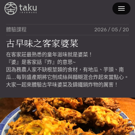
2026 / 05 / 20
體驗課程
古
早
味
之
客
家
婆
菜
在客家莊最熟悉的童年滋味就是婆菜！
『婆』是客家話『炸』的意思~
因為務農人家不缺根莖類的食材，有地瓜、芋頭、南
瓜…每到盛產期將它刨成絲與麵糊混合炸起來當點心。
大家一起來體驗古早味婆菜及鑄鐵鍋炸物的厲害！