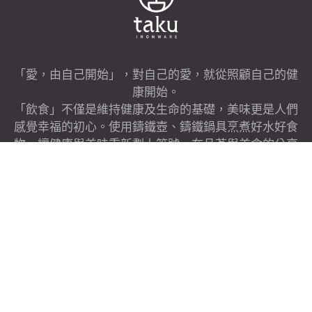
「愛，由自己開始」，對自己的愛，就從照顧自己的健
康開始。
「飲食」不僅是維持健康及生命的基礎，美味更是人們
感覺幸福的初心。使用鑄鐵壺、鑄鐵鍋具烹煮好水好食
物，讓健康與美味重新劃上等號，在品茗與美食的分享
中，營造與親人朋友的幸福關係。
我們相信，唯有自己及周圍親友都達到了身心靈平衡，
我們才能真正幸福。僅以最為潔淨的鑄鐵食品，與一樣
追求健康幸福人生的您「分享 美味 健康 幸福心關
係」。
©TAKU IRONWARE. LTD.