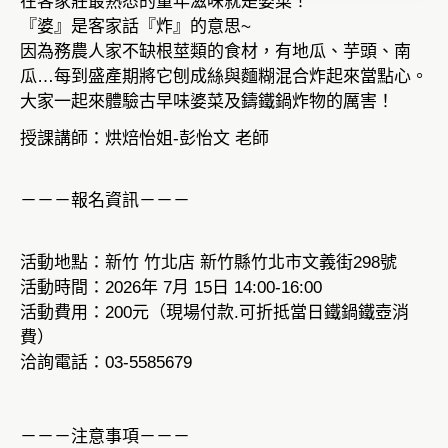
在客家莊最熟悉的童年滋味就是婆菜！
『婆』是客家話『炸』的意思~
因為務農人家不缺根莖類的食材，有地瓜、芋頭、南
瓜…每到盛產期將它刨成絲與麵糊混合炸起來當點心。
大家一起來體驗古早味婆菜及鑄鐵鍋炸物的厲害！
授課講師：烘焙怡姐-彭怡文 老師
－－－報名資訊－－－
活動地點：新竹 竹北店 新竹縣竹北市文義街298號
活動時間：2026年 7月 15日 14:00-16:00
活動費用：200元（現場付款.可折抵當日鐵鍋鐵壺消
費）
洽詢電話：03-5585679
－－－注意事項－－－